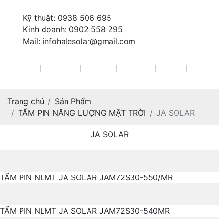
Kỹ thuật:
0938 506 695
Kinh doanh:
0902 558 295
Mail:
infohalesolar@gmail.com
Trang
Giới
Sản
Giải
Dự
Tin
Chủ
Thiệu
Phẩm
Pháp
Án
Tức
Trang chủ
Sản Phẩm
TẤM PIN NĂNG LƯỢNG MẶT TRỜI
JA SOLAR
JA SOLAR
TẤM PIN NLMT JA SOLAR JAM72S30-550/MR
TẤM PIN NLMT JA SOLAR JAM72S30-540MR