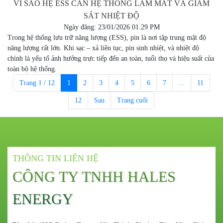
VÌ SAO HỆ ESS CẦN HỆ THỐNG LÀM MÁT VÀ GIÁM
SÁT NHIỆT ĐỘ
Ngày đăng: 23/01/2026 01:29 PM
Trong hệ thống lưu trữ năng lượng (ESS), pin là nơi tập trung mật độ
năng lượng rất lớn. Khi sạc – xả liên tục, pin sinh nhiệt, và nhiệt độ
chính là yếu tố ảnh hưởng trực tiếp đến an toàn, tuổi thọ và hiệu suất của
toàn bộ hệ thống.
Trang 1 / 12
1
2
3
4
5
6
7
...
11
12
Sau
Trang cuối
THÔNG TIN LIÊN HỆ
CÔNG TY TNHH HALES
ENERGY