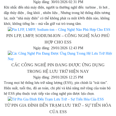
Ngày đăng: 30/01/2026 02:31 PM
Khi nhắc đến nhà máy điện, người ta thường nghĩ đến: turbine , lò hơi ,
đập thủy điện , ống khói , nhiên liệu , Nhưng trong hệ thống điện tương
lai, một “nhà máy điện” có thể không phát ra một kWh điện nào, không
khói, không tiếng ồn – mà vẫn giữ vai trò trung tâm.
PIN LFP, LMFP, SODIUM-ION – CÔNG NGHỆ NÀO PHÙ
HỢP CHO ESS
Ngày đăng: 29/01/2026 12:43 PM
CÁC CÔNG NGHỆ PIN ĐANG ĐƯỢC ỨNG DỤNG
TRONG HỆ LƯU TRỮ HIỆN NAY
Ngày đăng: 29/01/2026 12:25 PM
Trong mọi hệ thống lưu trữ năng lượng (ESS), pin chính là “trái tim”.
Hiệu suất, tuổi thọ, độ an toàn, chi phí và khả năng mở rộng của toàn bộ
hệ ESS phụ thuộc trực tiếp vào công nghệ pin được lựa chọn.
TỪ PIN GIA ĐÌNH ĐẾN TRẠM LƯU TRỮ – SỰ TIẾN HÓA
CỦA ESS