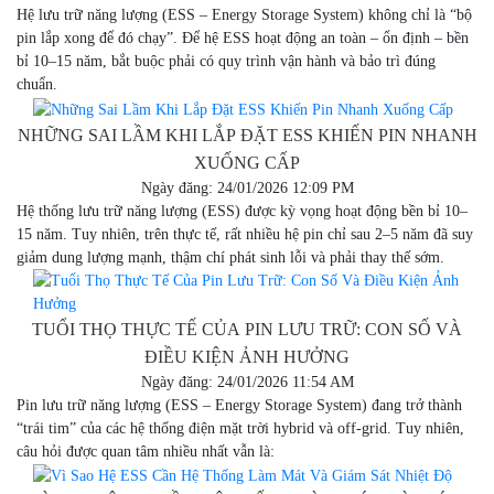
Hệ lưu trữ năng lượng (ESS – Energy Storage System) không chỉ là “bộ
pin lắp xong để đó chạy”. Để hệ ESS hoạt động an toàn – ổn định – bền
bỉ 10–15 năm, bắt buộc phải có quy trình vận hành và bảo trì đúng
chuẩn.
NHỮNG SAI LẦM KHI LẮP ĐẶT ESS KHIẾN PIN NHANH
XUỐNG CẤP
Ngày đăng: 24/01/2026 12:09 PM
Hệ thống lưu trữ năng lượng (ESS) được kỳ vọng hoạt động bền bỉ 10–
15 năm. Tuy nhiên, trên thực tế, rất nhiều hệ pin chỉ sau 2–5 năm đã suy
giảm dung lượng mạnh, thậm chí phát sinh lỗi và phải thay thế sớm.
TUỔI THỌ THỰC TẾ CỦA PIN LƯU TRỮ: CON SỐ VÀ
ĐIỀU KIỆN ẢNH HƯỞNG
Ngày đăng: 24/01/2026 11:54 AM
Pin lưu trữ năng lượng (ESS – Energy Storage System) đang trở thành
“trái tim” của các hệ thống điện mặt trời hybrid và off-grid. Tuy nhiên,
câu hỏi được quan tâm nhiều nhất vẫn là: