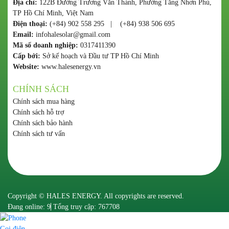
Địa chỉ:
122B Đường Trương Văn Thành, Phường Tăng Nhơn Phú,
TP Hồ Chí Minh, Việt Nam
Điện thoại:
(+84) 902 558 295 | (+84) 938 506 695
Email:
infohalesolar@gmail.com
Mã số doanh nghiệp:
0317411390
Cấp bởi:
Sở kế hoạch và Đầu tư TP Hồ Chí Minh
Website:
www.halesenergy.vn
CHÍNH SÁCH
Chính sách mua hàng
Chính sách hỗ trợ
Chính sách bảo hành
Chính sách tư vấn
Copyright © HALES ENERGY. All copyrights are reserved.
Đang online: 9
Tổng truy cập: 767708
Gọi điện