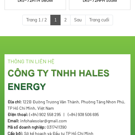
LR5-72HTH 580M
LR5-72HPH 555M
Trang 1 / 2
1
2
Sau
Trang cuối
THÔNG TIN LIÊN HỆ
CÔNG TY TNHH HALES
ENERGY
Địa chỉ:
122B Đường Trương Văn Thành, Phường Tăng Nhơn Phú,
TP Hồ Chí Minh, Việt Nam
Điện thoại:
(+84) 902 558 295 | (+84) 938 506 695
Email:
infohalesolar@gmail.com
Mã số doanh nghiệp:
0317411390
Cấp bởi:
Sở kế hoạch và Đầu tư TP Hồ Chí Minh