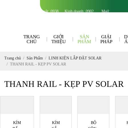
Kỹ thuật:
0938
Kinh doanh:
0902
Mail:
506 695
558 295
infohalesolar@gmail.com
TRANG
GIỚI
SẢN
GIẢI
D
CHỦ
THIỆU
PHẨM
PHÁP
Á
Trang chủ
Sản Phẩm
LINH KIỆN LẮP ĐẶT SOLAR
THANH RAIL - KẸP PV SOLAR
THANH RAIL - KẸP PV SOLAR
KÌM
KÌM
BỘ